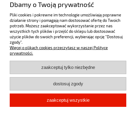
Dbamy o Twoją prywatność
pokaż pełną wersję strony
Pliki cookies i pokrewne im technologie umożliwiają poprawne
Sklep internetowy Shoper.pl
działanie strony i pomagają nam dostosować ofertę do Twoich
potrzeb. Możesz zaakceptować wykorzystanie przez nas
wszystkich tych plików i przejść do sklepu lub dostosować
użycie plików do swoich preferencji, wybierając opcję "Dostosuj
zgody".
Więcej o plikach cookies przeczytasz w naszej Polityce
prywatności.
zaakceptuj tylko niezbędne
dostosuj zgody
zaakceptuj wszystkie