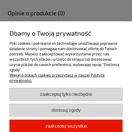
Opinie o produkcie (0)
Imię lub pseudonim:
Dbamy o Twoją prywatność
Pliki cookies i pokrewne im technologie umożliwiają poprawne
działanie strony i pomagają nam dostosować ofertę do Twoich
Twoja opinia:
potrzeb. Możesz zaakceptować wykorzystanie przez nas
wszystkich tych plików i przejść do sklepu lub dostosować
użycie plików do swoich preferencji, wybierając opcję "Dostosuj
zgody".
Więcej o plikach cookies przeczytasz w naszej Polityce
prywatności.
zaakceptuj tylko niezbędne
wyślij
dostosuj zgody
zaakceptuj wszystkie
Stopka