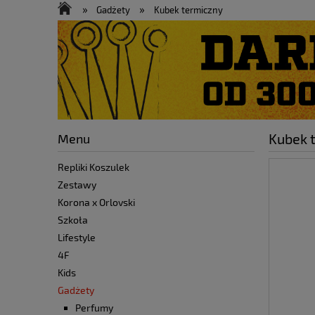
Zestawy
Kurtki
Promocje
»
»
Gadżety
Kubek termiczny
Menu
Kubek 
Repliki Koszulek
Zestawy
Korona x Orlovski
Szkoła
Lifestyle
4F
Kids
Gadżety
Perfumy