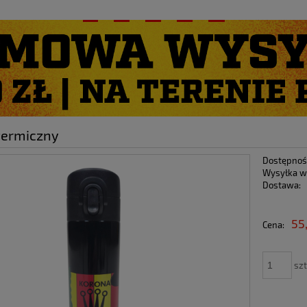
O NAS
termiczny
Dostępnoś
Wysyłka w
Dostawa:
Cena nie zawiera ewen
55
Cena:
płatności
szt