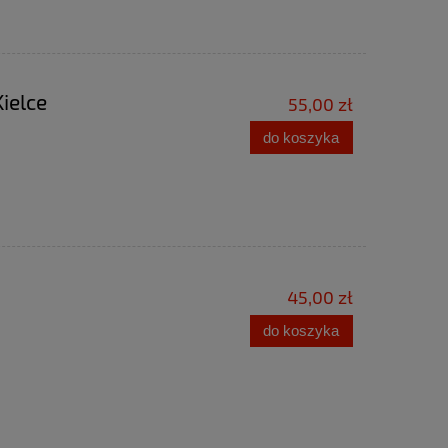
do koszyka
do ko
ielce
55,00 zł
do koszyka
45,00 zł
do koszyka