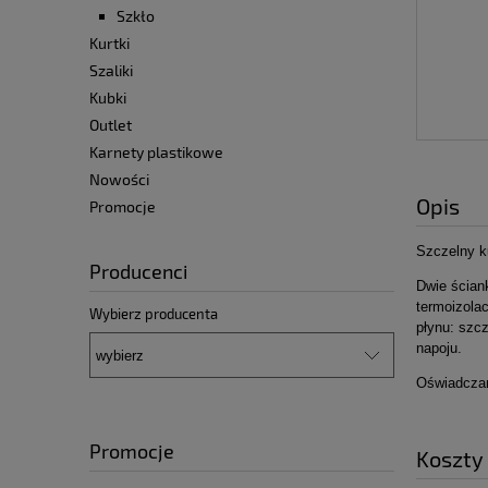
Szkło
Kurtki
Szaliki
Kubki
Outlet
Karnety plastikowe
Nowości
Opis
Promocje
Szczelny k
Producenci
Dwie ścian
termoizola
Wybierz producenta
płynu: szc
napoju.
Oświadczam
Promocje
Koszty