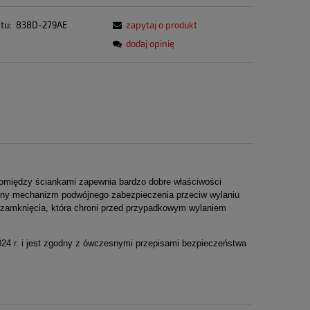
tu:
838D-279AE
zapytaj o produkt
dodaj opinię
 pomiędzy ściankami zapewnia bardzo dobre właściwości
alny mechanizm podwójnego zabezpieczenia przeciw wylaniu
ę zamknięcia, która chroni przed przypadkowym wylaniem
024 r. i jest zgodny z ówczesnymi przepisami bezpieczeństwa