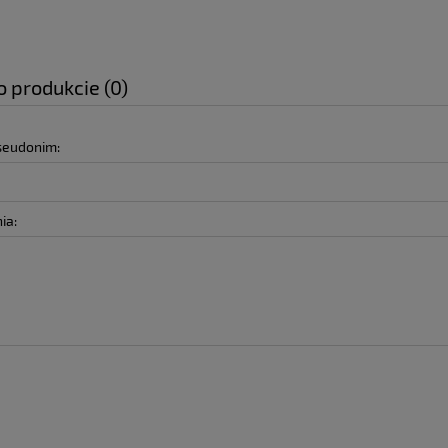
o produkcie (0)
pseudonim:
ia: