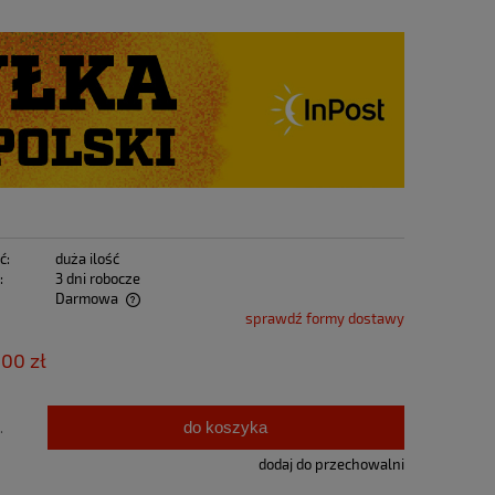
ć:
duża ilość
:
3 dni robocze
Darmowa
sprawdź formy dostawy
tualnych kosztów
,00 zł
do koszyka
.
dodaj do przechowalni