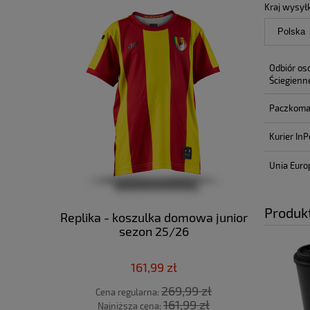
Kraj wysyłk
Odbiór os
Ściegienn
Paczkoma
Kurier InP
Unia Euro
Produk
Replika - koszulka domowa junior
Replika 
sezon 25/26
nieb
161,99 zł
269,99 zł
Cena regularna:
Cena
161,99 zł
Najniższa cena:
Najn