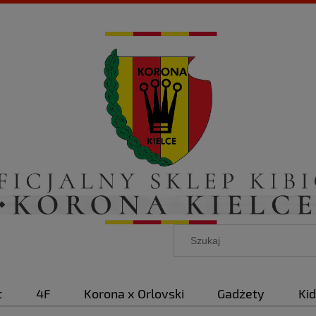
t
4F
Korona x Orlovski
Gadżety
Ki