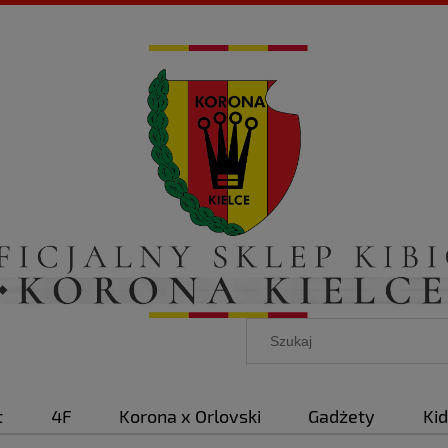
t
4F
Korona x Orlovski
Gadżety
Ki