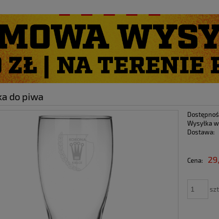
O NAS
ka do piwa
Dostępnoś
Wysyłka w
Dostawa:
Cena nie zawiera ewen
29
Cena:
płatności
szt