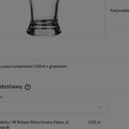
Kod produk
o piwa o pojemności 500ml z grawerem.
 dostawy
i:
Cena nie zawiera ewentualnych kosztów
płatności
obisty
( W Sklepie Kibica Korony Kielce, ul.
0,00 zł
ego 8)