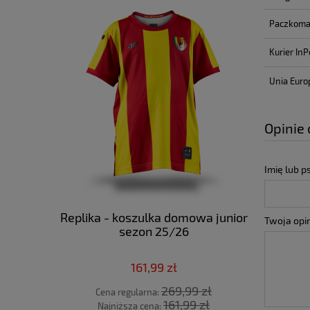
Paczkoma
Kurier InP
Unia Euro
Opinie 
Imię lub 
Replika - koszulka domowa junior
Replika 
Twoja opin
sezon 25/26
nieb
161,99 zł
269,99 zł
Cena regularna:
Cena
161,99 zł
Najniższa cena:
Najn