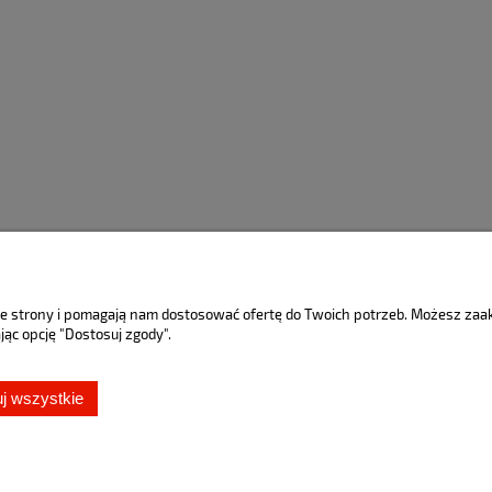
do koszyka
do koszyka
nie strony i pomagają nam dostosować ofertę do Twoich potrzeb. Możesz za
jąc opcję "Dostosuj zgody".
j wszystkie