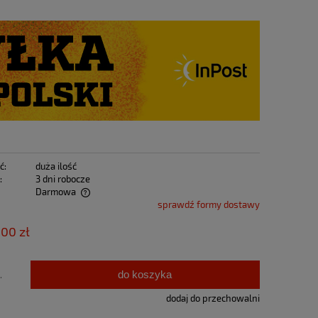
ć:
duża ilość
:
3 dni robocze
Darmowa
sprawdź formy dostawy
tualnych kosztów
,00 zł
do koszyka
.
dodaj do przechowalni