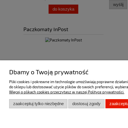
wyślij
do koszyka
Paczkomaty InPost
Dbamy o Twoją prywatność
Stopka
Pliki cookies i pokrewne im technologie umożliwiają poprawne działa
Formy Płatności
do sklepu lub dostosować użycie plików do swoich preferencji, wybiera
Koszty Dostawy
Więcej o plikach cookies przeczytasz w naszej Polityce prywatności.
POLITYKA PRYWATNOŚCI
zaakceptuj tylko niezbędne
dostosuj zgody
zaakceptu
REGULAMIN
O NAS
KONTAKT