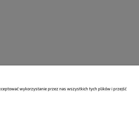
do koszyka
do ko
akceptować wykorzystanie przez nas wszystkich tych plików i przejść