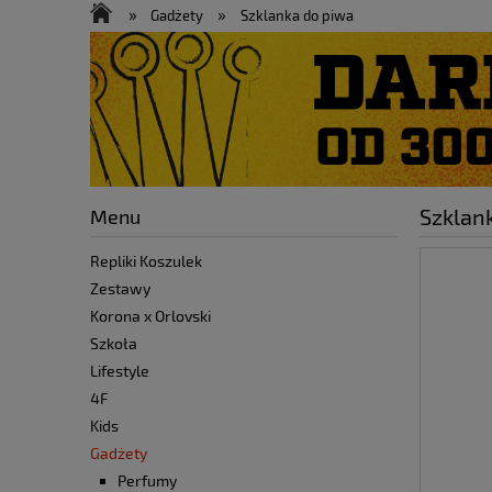
Zestawy
Kurtki
Promocje
»
»
Gadżety
Szklanka do piwa
Menu
Szklan
Repliki Koszulek
Zestawy
Korona x Orlovski
Szkoła
Lifestyle
4F
Kids
Gadżety
Perfumy